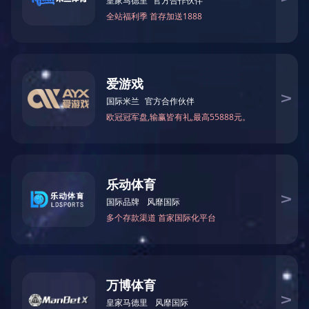
工程案例
进一步了解

国内案例
国外案例
关于我们

关于我们
进一步了解

公司简介
华体会平台
荣誉资质
发展历程