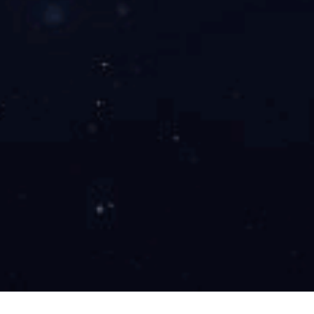
决方案
安全无线网络建设方案
智能化机房建设及动环监测
分
支组网及移动办公
智能化组网解决方案
新闻资讯
华体会平台
行业新闻
工程案例
国内案例
国外案例
关于我们
公司简介
华体会平台
荣誉资质
发展历程
合作品牌
联系我们
华体会平台-华体会(中国)
服务热线：
020-87566596
地址：
广州市萝岗区科学城科学大道绿地中央广场E栋2716室