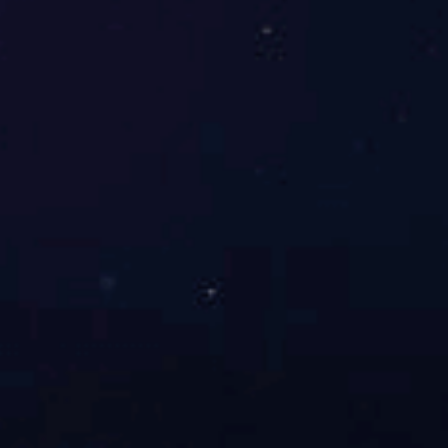
做防尘处理，顶部建议做微孔铝扣天花，顶面其主要作
用是防火、美观、降噪、防尘。灯具、烟感、温感探头
等均安装在机房顶面，由于顶面管线繁多，安装时各系
统管路必须横平竖直，错落有致，排列有序，保证机房
底部整体性、美观性。
弱电系统建设及智能化系统
弱电机房工程改造-机房改造建设工程
每个弱电智能化工程均成立有资深设计师领衔的项目专
案小组，拥有10年以上弱电项目经理9名，15年以上从业
经验弱电工程师9支，自有9个专业施工队伍，工程绝不
外包，严格施工，确保工程质量品质以及周期。可为客
户省30%项目成本，并有7*24小时客服在线，无忧售
后。
弱电系统建设及智能化系统
华体会平台-华体会(中国)
解决方案
弱电系统建设及智能化系统
信息安全整体解决方案
安全云解