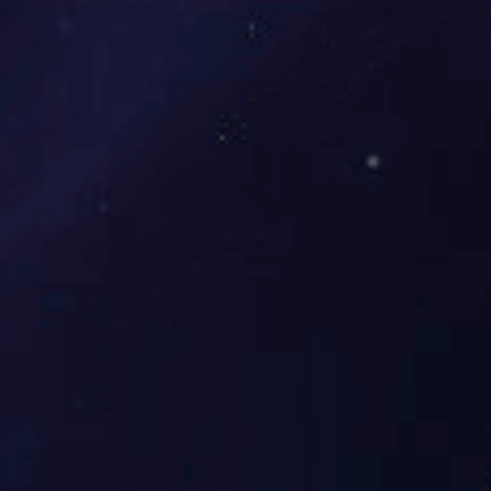
机房建设中布署新风系统的重要性
为保证主机房空气正压，防止灰尘进入机房，保证机房
空气清新，所以要在机房内设置一台全热交换器新风
机，并且加安装净化过滤装置和防火阀门。 新房还有通
过的管道送到机房内部，并且在内部的出入口方案安装
上防火阀以及电动风量的调节阀。 并且要确保机房区域
每小时换气的次数大于或等于3次。 排气设计应具有消
防事故排气和自然排气功能。 新风换气系统能与消防系
统联动，一旦发生火灾事故，便能自动切断新风进风。
机房的新风系统可以确保机房空调正常运行及机房合理
的正压状态。
弱电系统建设及智能化系统
弱电机房装修主要有哪些内容？
机房顶面上方需要做防水防潮处理，顶面下方刷乳胶漆