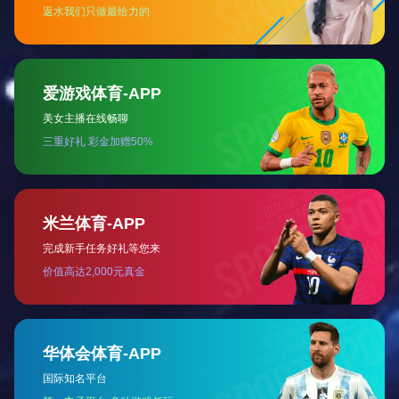

SEO标签列表
华体会平台-华体会(中国)
>
SEO标签
>
弱电系统建设及智能化
系统
暂时没有内容信息显示
请先在网站后台添加数据记录。
弱电系统建设及智能化系统
新闻内容
模块化机房与传统机房区别有哪些？
今天咱们就聊一聊它们之间的灵活性及可靠性和节能效
果。下面是工程师为我们测算出来的一个模拟结果显
示。话不多说，看两者之间的对比。（1）灵活性：行级
空调匹配数据中心演进，支持高密度及混合部署。结