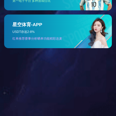
其设计负荷。强弱电分离走线。市电主干配有电路电量检测
仪，每个机柜区域分支主干配置数字电表，可实现单独计
费。
机房供配电系统方案
【概要描述】
众所周知在弱电机房工程中，电气工程是机房的
基础系统工程，其中的供配电系统的可靠性是极高的。本章中
提到的项目信息，是给学校机房工程设计的机房供配电系统方
案。
供配电系统的安全性、可靠性、可维护性和在线扩展性是本次
项目的重点。本项目供电系统计划采用UPS和市电双路供电设
计，基于预算成本考虑，本期项目只做市电配电动力柜及配套
供电线路，并预留UPS配电柜安装位置及UPS供电线路线槽走
线空间。配电线缆、配电柜及相应的电路，以满足用电峰值为
其设计负荷。强弱电分离走线。市电主干配有电路电量检测
仪，每个机柜区域分支主干配置数字电表，可实现单独计
费。
分类：
华体会平台