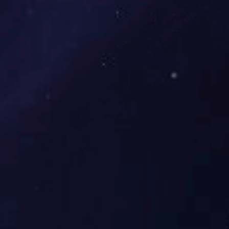
作者：
来源：
发布时间：
2022-05-10
访问量：
0
详情
众所周知在弱电机房工程中，电气工程是机房的基础系统工
程，其中的供配电系统的可靠性是极高的。本章中提到的项目
信息，是给学校机房工程设计的机房供配电系统方案。
供配电系统的安全性、可靠性、可维护性和在线扩展性是本次
项目的重点。本项目供电系统计划采用UPS和市电双路供电设
计，基于预算成本考虑，本期项目只做市电配电动力柜及配套
供电线路，并预留UPS配电柜安装位置及UPS供电线路线槽走
线空间。配电线缆、配电柜及相应的电路，以满足用电峰值为
其设计负荷。强弱电分离走线。市电主干配有电路电量检测
仪，每个机柜区域分支主干配置数字电表，可实现单独计
费。
扫二维码用手机看
上一个
:
机房建设中布署新风系统的重要性