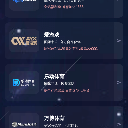
工程案例
进一步了解

国内案例
国外案例
关于我们

关于我们
进一步了解

公司简介
华体会平台
荣誉资质
发展历程