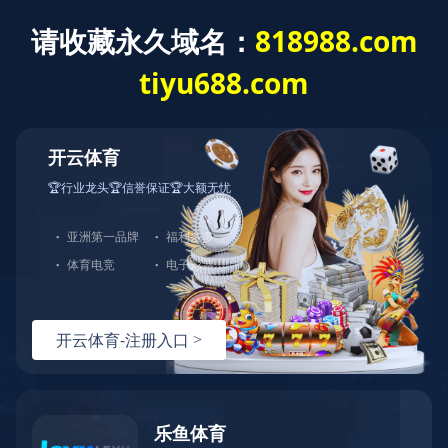
华体会平台
华体会平台-华体会(中国)
解决方案

解决方案
进一步了解

弱电系统建设及智能化系统
信息安全整体解决方案
安全云解决方案